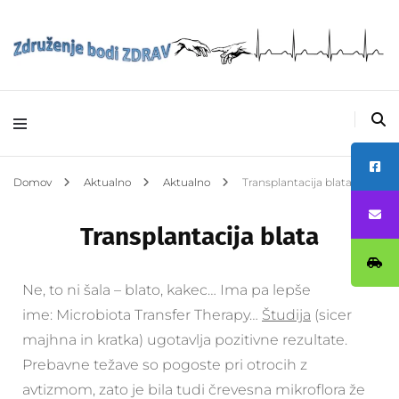
Avtizem –
Združenje bodi
ZDRAV
Domov
Aktualno
Aktualno
Transplantacija blata
Transplantacija blata
Ne, to ni šala – blato, kakec… Ima pa lepše
ime: Microbiota Transfer Therapy…
Študija
(sicer
majhna in kratka) ugotavlja pozitivne rezultate.
Prebavne težave so pogoste pri otrocih z
avtizmom, zato je bila tudi črevesna mikroflora že