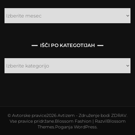
IŠČI PO KATEGOTIJAH
Išči
po
kategotijah
© Avtorske pravice2026
Avtizem - Združenje bodi ZDRAV
.
Vse pravice pridržane.
Blossom Fashion | Razvil
Blossom
Themes
.Poganja
WordPress
.