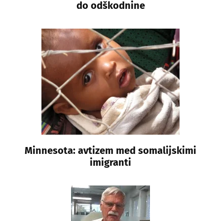
do odškodnine
Minnesota: avtizem med somalijskimi
imigranti