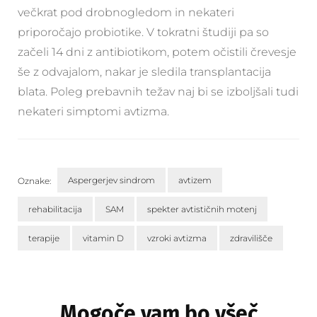
večkrat pod drobnogledom in nekateri
priporočajo probiotike. V tokratni študiji pa so
začeli 14 dni z antibiotikom, potem očistili črevesje
še z odvajalom, nakar je sledila transplantacija
blata. Poleg prebavnih težav naj bi se izboljšali tudi
nekateri simptomi avtizma.
Aspergerjev sindrom
avtizem
Oznake:
rehabilitacija
SAM
spekter avtističnih motenj
terapije
vitamin D
vzroki avtizma
zdravilišče
Navigacija
objav
Mogoče vam bo všeč