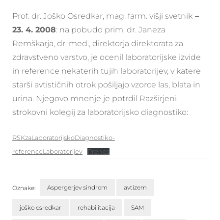
Prof. dr. Joško Osredkar, mag. farm. višji svetnik
–
23. 4. 2008
: na pobudo prim. dr. Janeza
Remškarja, dr. med., direktorja direktorata za
zdravstveno varstvo, je ocenil laboratorijske izvide
in reference nekaterih tujih laboratorijev, v katere
starši avtističnih otrok pošiljajo vzorce las, blata in
urina. Njegovo mnenje je potrdil Razširjeni
strokovni kolegij za laboratorijsko diagnostiko:
RSKzaLaboratorijskoDiagnostiko-
referenceLaboratorijev
Prenos
Aspergerjev sindrom
avtizem
Oznake:
joško osredkar
rehabilitacija
SAM