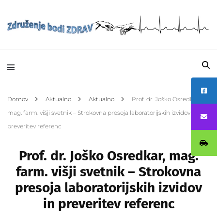
Avtizem –
Združenje bodi
ZDRAV
Domov
Aktualno
Aktualno
Prof. dr. Joško Osredkar,
mag. farm. višji svetnik – Strokovna presoja laboratorijskih izvidov in
preveritev referenc
Prof. dr. Joško Osredkar, mag.
farm. višji svetnik – Strokovna
presoja laboratorijskih izvidov
in preveritev referenc