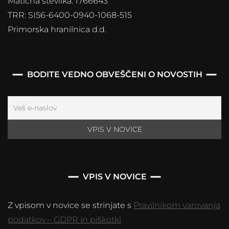
Matična številka: 1766643
TRR: SI56-6400-0940-1068-515
Primorska hranilnica d.d.
BODITE VEDNO OBVEŠČENI O NOVOSTIH
VPIS V NOVICE
Z vpisom v novice se strinjate s
Pravilnikom varovanja
podatkov – GDPR in piškotki