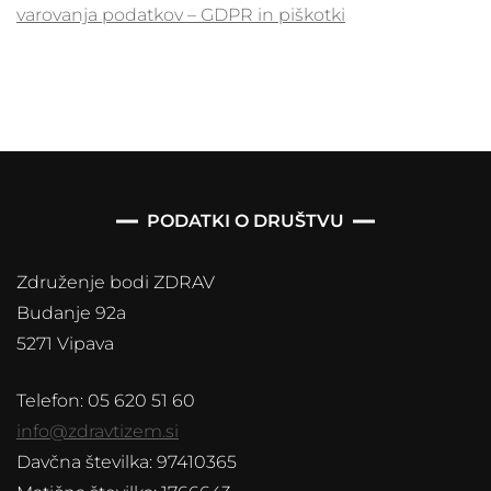
varovanja podatkov – GDPR in piškotki
PODATKI O DRUŠTVU
Združenje bodi ZDRAV
Budanje 92a
5271 Vipava
Telefon: 05 620 51 60
info@zdravtizem.si
Davčna številka: 97410365