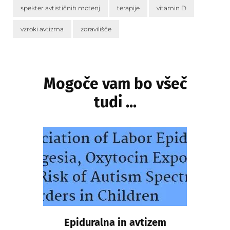
spekter avtističnih motenj
terapije
vitamin D
vzroki avtizma
zdravilišče
Navigacija
objav
Mogoče vam bo všeč
tudi ...
Epiduralna in avtizem