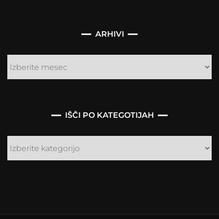
Arhivi
ARHIVI
IŠČI PO KATEGOTIJAH
Išči
po
kategotijah