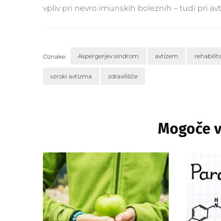
vpliv pri nevro imunskih boleznih – tudi pri av
Aspergerjev sindrom
avtizem
rehabilit
Oznake:
vzroki avtizma
zdravilišče
Navigacija
objav
Mogoče va