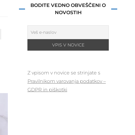
BODITE VEDNO OBVEŠČENI O
NOVOSTIH
Z vpisom v novice se strinjate s
Pravilnikom varovanja podatkov –
GDPR in piškotki