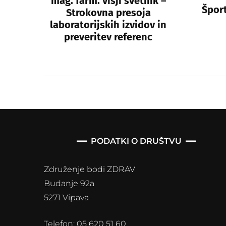
mag. farm. višji svetnik –
Šport
Strokovna presoja
laboratorijskih izvidov in
preveritev referenc
PODATKI O DRUŠTVU
Združenje bodi ZDRAV
Budanje 92a
5271 Vipava
Telefon: 05 620 51 60