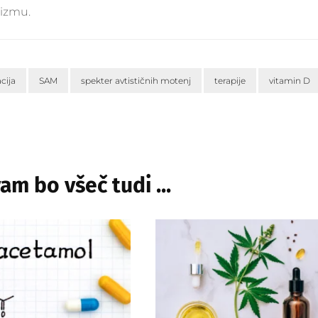
tizmu.
Informiranje in
izobraževanje
Skupine za samopomoč
acija
SAM
spekter avtističnih motenj
terapije
vitamin D
Dnevni center in VŽU
Projekti
m bo všeč tudi ...