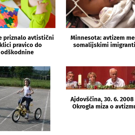
 priznalo avtistični
Minnesota: avtizem m
klici pravico do
somalijskimi imigrant
odškodnine
Ajdovščina, 30. 6. 2008
Okrogla miza o avtizm