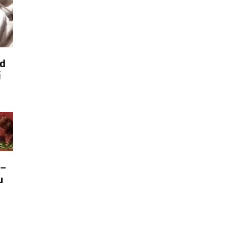
ed
i
 –
u