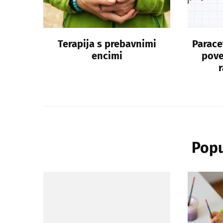
Terapija s prebavnimi
Parace
encimi
pove
r
Popu