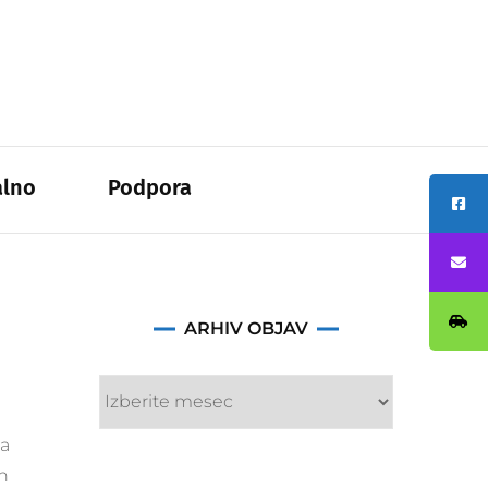
zem –
alno
Podpora
je bodi
Arhiv
ARHIV OBJAV
objav
sveta
RAV
Slovenije
ga
n