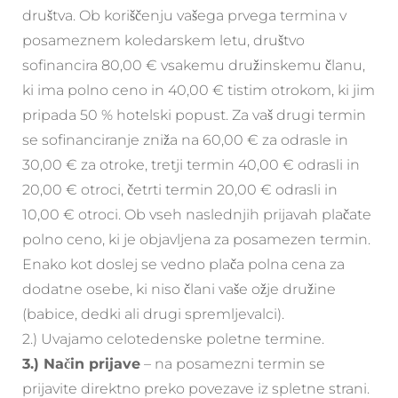
društva. Ob koriščenju vašega prvega termina v
posameznem koledarskem letu, društvo
sofinancira 80,00 € vsakemu družinskemu članu,
ki ima polno ceno in 40,00 € tistim otrokom, ki jim
pripada 50 % hotelski popust. Za vaš drugi termin
se sofinanciranje zniža na 60,00 € za odrasle in
30,00 € za otroke, tretji termin 40,00 € odrasli in
20,00 € otroci, četrti termin 20,00 € odrasli in
10,00 € otroci. Ob vseh naslednjih prijavah plačate
polno ceno, ki je objavljena za posamezen termin.
Enako kot doslej se vedno plača polna cena za
dodatne osebe, ki niso člani vaše ožje družine
(babice, dedki ali drugi spremljevalci).
2.) Uvajamo celotedenske poletne termine.
3.) Način prijave
– na posamezni termin se
prijavite direktno preko povezave iz spletne strani.