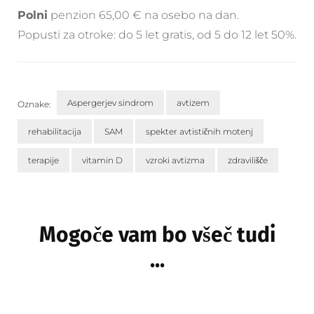
Polni
penzion 65,00 € na osebo na dan.
Popusti za otroke: do 5 let gratis, od 5 do 12 let 50%.
Aspergerjev sindrom
avtizem
Oznake:
rehabilitacija
SAM
spekter avtističnih motenj
terapije
vitamin D
vzroki avtizma
zdravilišče
Navigacija
objav
Mogoče vam bo všeč tudi
...