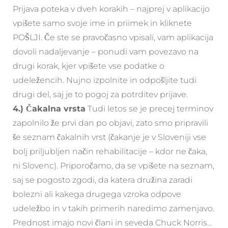
Prijava poteka v dveh korakih – najprej v aplikacijo
vpišete samo svoje ime in priimek in kliknete
POŠLJI. Če ste se pravočasno vpisali, vam aplikacija
dovoli nadaljevanje – ponudi vam povezavo na
drugi korak, kjer vpišete vse podatke o
udeležencih. Nujno izpolnite in odpošljite tudi
drugi del, saj je to pogoj za potrditev prijave.
4.) Čakalna vrsta
Tudi letos se je precej terminov
zapolnilo že prvi dan po objavi, zato smo pripravili
še seznam čakalnih vrst (čakanje je v Sloveniji vse
bolj priljubljen način rehabilitacije – kdor ne čaka,
ni Slovenc). Priporočamo, da se vpišete na seznam,
saj se pogosto zgodi, da katera družina zaradi
bolezni ali kakega drugega vzroka odpove
udeležbo in v takih primerih naredimo zamenjavo.
Prednost imajo novi člani in seveda Chuck Norris…