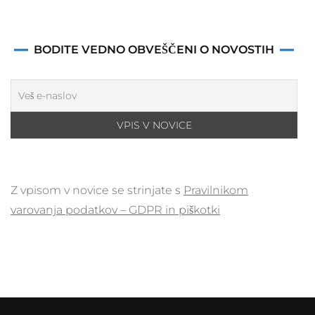
BODITE VEDNO OBVEŠČENI O NOVOSTIH
Z vpisom v novice se strinjate s
Pravilnikom
varovanja podatkov – GDPR in piškotki