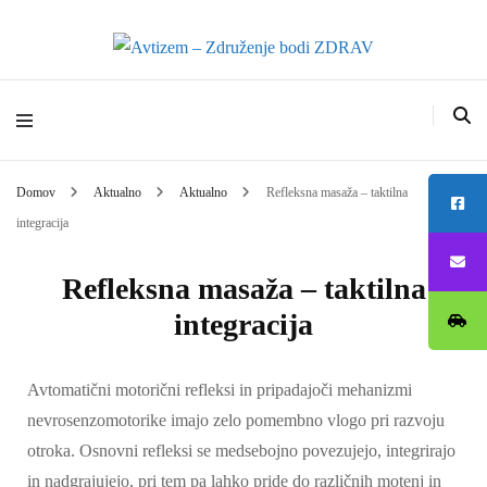
Avtizem – Združenje
bodi ZDRAV
Domov
Aktualno
Aktualno
Refleksna masaža – taktilna
integracija
Refleksna masaža – taktilna
integracija
Avtomatični motorični refleksi in pripadajoči mehanizmi
nevrosenzomotorike imajo zelo pomembno vlogo pri razvoju
otroka. Osnovni refleksi se medsebojno povezujejo, integrirajo
in nadgrajujejo, pri tem pa lahko pride do različnih motenj in