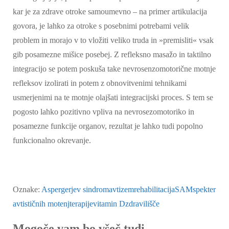
kar je za zdrave otroke samoumevno – na primer artikulacija
govora, je lahko za otroke s posebnimi potrebami velik
problem in morajo v to vložiti veliko truda in »premisliti« vsak
gib posamezne mišice posebej. Z refleksno masažo in taktilno
integracijo se potem poskuša take nevrosenzomotorične motnje
refleksov izolirati in potem z obnovitvenimi tehnikami
usmerjenimi na te motnje olajšati integracijski proces. S tem se
pogosto lahko pozitivno vpliva na nevrosezomotoriko in
posamezne funkcije organov, rezultat je lahko tudi popolno
funkcionalno okrevanje.
Oznake:
Aspergerjev sindrom
avtizem
rehabilitacija
SAM
spekter
avtističnih motenj
terapije
vitamin D
zdravilišče
Navigacija
Mogoče vam bo všeč tudi ...