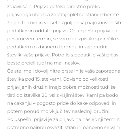
zdraviliščih. Prijava poteka direktno preko
prijavnega obrazca znotraj spletne strani: izberete
željen termin in vpišete zgolj nekaj najosnovnejših
podatkov in oddate prijavo. Ob uspešni prijavi na
posamezen termin, se vam bo izpisalo sporočilo s
podatkom o izbranem terminu in zaporedni
številki vaše prijave. Potrdilo s podatki o vaši prijavi
boste prejeli tudi na mail naslov.
Če ste imeli dovolj hitre prste in je vaša zaporedna
številka pod 15, ste varni. Odvisno od velikosti
prijavljenih družin imajo dobre možnosti tudi še
tisti do številke 20, vsi z višjimi številkami pa bodo
na čakanju – pogosto pride do kake odpovedi in
potem ponudimo vključitev naslednji družini.
Po uspešni prijavi je za prijavo na naslednji termin
potrebno najprej osvežiti stran in ponovno se vam