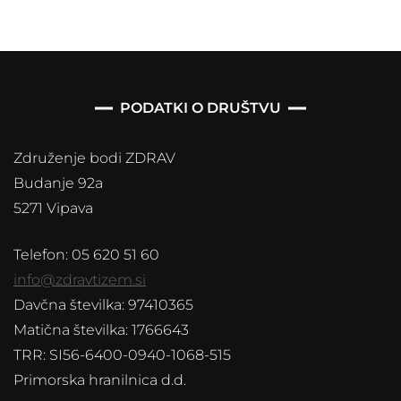
PODATKI O DRUŠTVU
Združenje bodi ZDRAV
Budanje 92a
5271 Vipava
Telefon: 05 620 51 60
info@zdravtizem.si
Davčna številka: 97410365
Matična številka: 1766643
TRR: SI56-6400-0940-1068-515
Primorska hranilnica d.d.