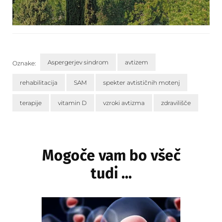
Aspergerjev sindrom
avtizem
Oznake:
rehabilitacija
SAM
spekter avtističnih motenj
terapije
vitamin D
vzroki avtizma
zdravilišče
Navigacija
objav
Mogoče vam bo všeč
tudi ...