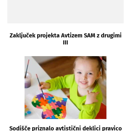
Zaključek projekta Avtizem SAM z drugimi
III
Sodišče priznalo avtistični deklici pravico