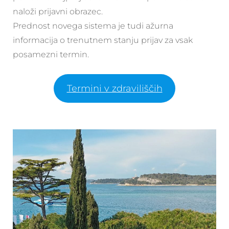
naloži prijavni obrazec.
Prednost novega sistema je tudi ažurna
informacija o trenutnem stanju prijav za vsak
posamezni termin.
Termini v zdraviliščih