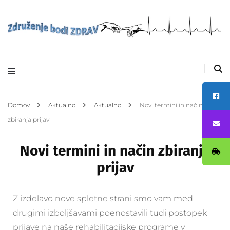
Avtizem –
Združenje bodi
ZDRAV
Domov
Aktualno
Aktualno
Novi termini in način
zbiranja prijav
Novi termini in način zbiranja
prijav
Z izdelavo nove spletne strani smo vam med
drugimi izboljšavami poenostavili tudi postopek
prijave na naše rehabilitacijske programe v