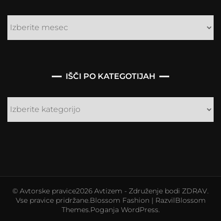
IŠČI PO KATEGOTIJAH
Išči
po
kategotijah
© Avtorske pravice2026
Avtizem - Združenje bodi ZDRAV
.
Vse pravice pridržane.
Blossom Fashion | Razvil
Blossom
Themes
.Poganja
WordPress
.