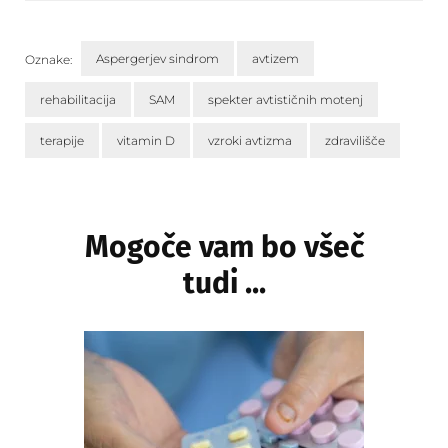
Aspergerjev sindrom
avtizem
Oznake:
rehabilitacija
SAM
spekter avtističnih motenj
terapije
vitamin D
vzroki avtizma
zdravilišče
Navigacija
objav
Mogoče vam bo všeč
tudi ...