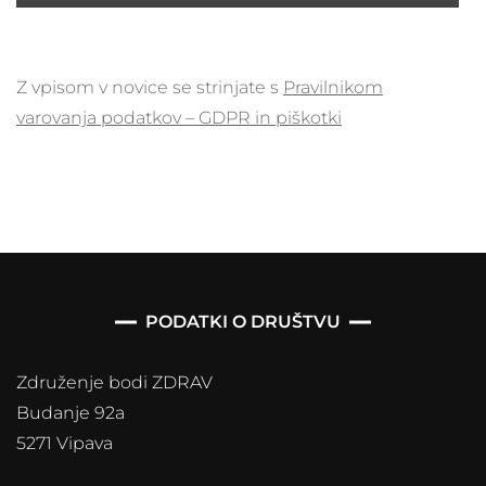
Z vpisom v novice se strinjate s
Pravilnikom
varovanja podatkov – GDPR in piškotki
PODATKI O DRUŠTVU
Združenje bodi ZDRAV
Budanje 92a
5271 Vipava