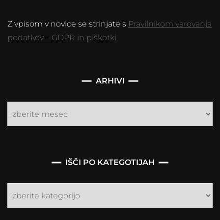
Z vpisom v novice se strinjate s
Pravilnikom varovanja
podatkov – GDPR in piškotki
Arhivi
ARHIVI
IŠČI PO KATEGOTIJAH
Išči
po
kategotijah