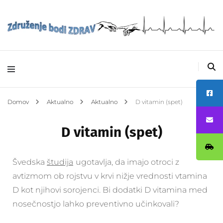
Avtizem –
Združenje bodi
ZDRAV
Domov
Aktualno
Aktualno
D vitamin (spet)
D vitamin (spet)
Švedska
študija
ugotavlja, da imajo otroci z
avtizmom ob rojstvu v krvi nižje vrednosti vtamina
D kot njihovi sorojenci. Bi dodatki D vitamina med
nosečnostjo lahko preventivno učinkovali?