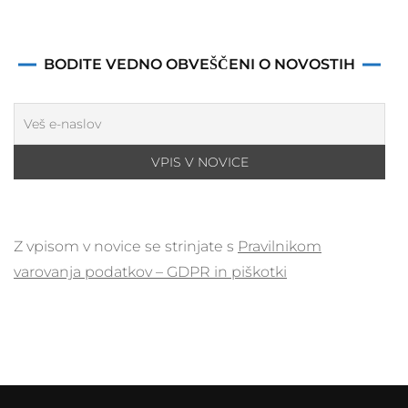
BODITE VEDNO OBVEŠČENI O NOVOSTIH
Z vpisom v novice se strinjate s
Pravilnikom
varovanja podatkov – GDPR in piškotki